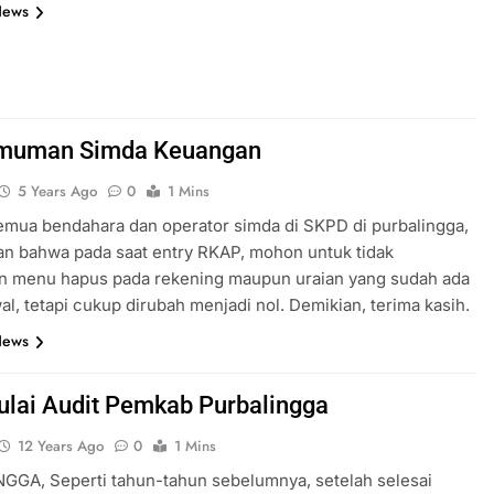
News
muman Simda Keuangan
5 Years Ago
0
1 Mins
mua bendahara dan operator simda di SKPD di purbalingga,
n bahwa pada saat entry RKAP, mohon untuk tidak
n menu hapus pada rekening maupun uraian yang sudah ada
al, tetapi cukup dirubah menjadi nol. Demikian, terima kasih.
News
lai Audit Pemkab Purbalingga
12 Years Ago
0
1 Mins
GGA, Seperti tahun-tahun sebelumnya, setelah selesai