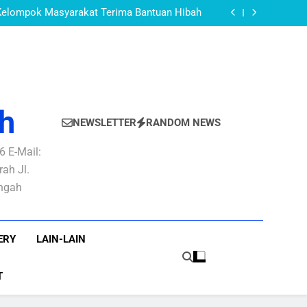
Monitoring PBB-P2 Desa Karangnyar
Kelompok Masyarakat Terima Bantuan Hibah
Penyerahan DPPA-SKPD TA 2017
KAPITULASI SKPD TAHUN ANGGARAN 2023
Monitoring PBB-P2 Desa Karangnyar
Kelompok Masyarakat Terima Bantuan Hibah
Penyerahan DPPA-SKPD TA 2017
KAPITULASI SKPD TAHUN ANGGARAN 2023
h
NEWSLETTER
RANDOM NEWS
 E-Mail:
ah Jl.
engah
ERY
LAIN-LAIN
T