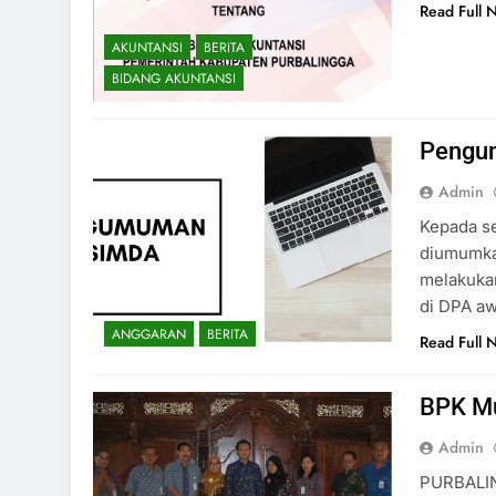
Read Full 
AKUNTANSI
BERITA
BIDANG AKUNTANSI
Pengu
Admin
Kepada se
diumumka
melakuka
di DPA aw
ANGGARAN
BERITA
Read Full 
BPK Mu
Admin
PURBALIN