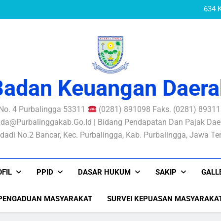
634 
DPA RE
634 
DPA RE
Badan Keuangan Daera
 No. 4 Purbalingga 53311
(0281) 891098 Faks. (0281) 893116
da@purbalinggakab.go.id | Bidang Pendapatan Dan Pajak Daer
dadi No.2 Bancar, Kec. Purbalingga, Kab. Purbalingga, Jawa T
FIL
PPID
DASAR HUKUM
SAKIP
GALL
PENGADUAN MASYARAKAT
SURVEI KEPUASAN MASYARAKA