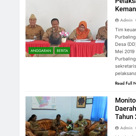
Pelaks
Keman
Admin
Tim keua
Purbalin
Desa (DD)
ANGGARAN
BERITA
Mei 2019
Purbaling
sekretar
pelaksan
Read Full 
Monito
Daerah
Tahun 
Admin