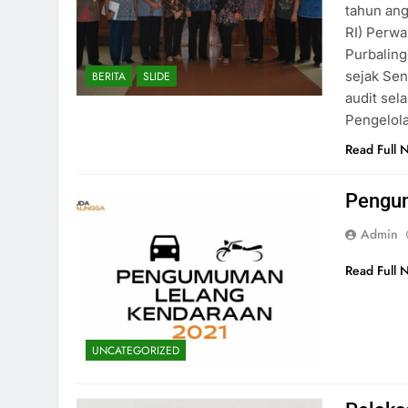
tahun an
RI) Perwa
Purbaling
sejak Sen
BERITA
SLIDE
audit sel
Pengelol
Read Full 
Pengu
Admin
Read Full 
UNCATEGORIZED