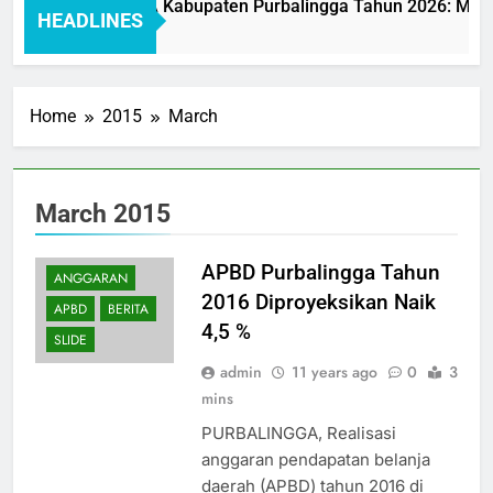
layanan BAKEUDA Kabupaten Purbalingga Tahun 2026: Mewuju
HEADLINES
Home
2015
March
March 2015
APBD Purbalingga Tahun
ANGGARAN
2016 Diproyeksikan Naik
APBD
BERITA
4,5 %
SLIDE
admin
11 years ago
0
3
mins
PURBALINGGA, Realisasi
anggaran pendapatan belanja
daerah (APBD) tahun 2016 di