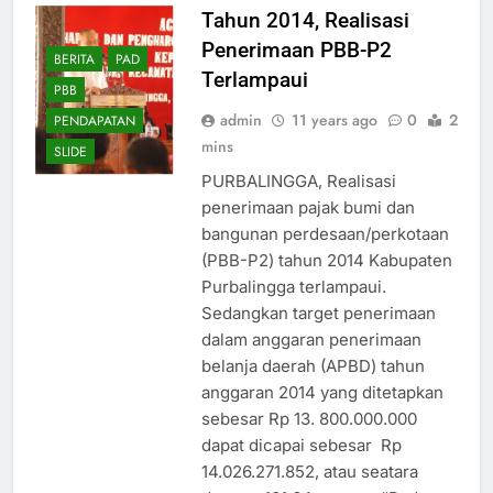
Tahun 2014, Realisasi
Penerimaan PBB-P2
BERITA
PAD
Terlampaui
PBB
admin
11 years ago
0
2
PENDAPATAN
mins
SLIDE
PURBALINGGA, Realisasi
penerimaan pajak bumi dan
bangunan perdesaan/perkotaan
(PBB-P2) tahun 2014 Kabupaten
Purbalingga terlampaui.
Sedangkan target penerimaan
dalam anggaran penerimaan
belanja daerah (APBD) tahun
anggaran 2014 yang ditetapkan
sebesar Rp 13. 800.000.000
dapat dicapai sebesar Rp
14.026.271.852, atau seatara