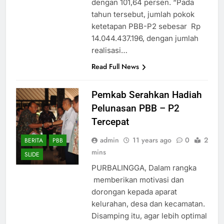
dengan 101,64 persen. “Pada
tahun tersebut, jumlah pokok
ketetapan PBB-P2 sebesar Rp
14.044.437.196, dengan jumlah
realisasi…
Read Full News
Pemkab Serahkan Hadiah
Pelunasan PBB – P2
Tercepat
admin
11 years ago
0
2
BERITA
PBB
mins
SLIDE
PURBALINGGA, Dalam rangka
memberikan motivasi dan
dorongan kepada aparat
kelurahan, desa dan kecamatan.
Disamping itu, agar lebih optimal