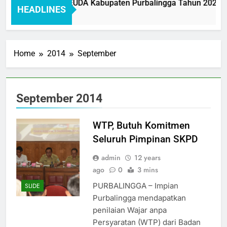
ar Pelayanan BAKEUDA Kabupaten Purbalingga Tahun 2026: Me
HEADLINES
 Ago
Home
2014
September
September 2014
WTP, Butuh Komitmen
Seluruh Pimpinan SKPD
admin
12 years
ago
0
3 mins
PURBALINGGA – Impian
SLIDE
Purbalingga mendapatkan
penilaian Wajar anpa
Persyaratan (WTP) dari Badan