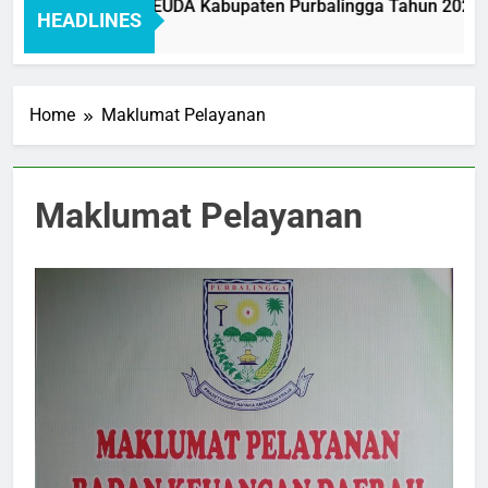
ar Pelayanan BAKEUDA Kabupaten Purbalingga Tahun 2026: M
HEADLINES
h Ago
Home
Maklumat Pelayanan
Maklumat Pelayanan