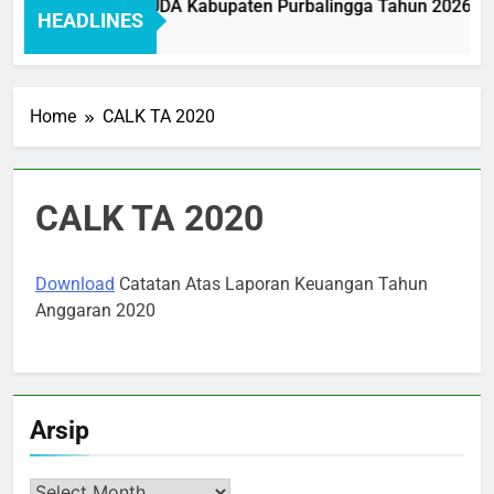
r Pelayanan BAKEUDA Kabupaten Purbalingga Tahun 2026: Me
HEADLINES
 Ago
Home
CALK TA 2020
CALK TA 2020
Download
Catatan Atas Laporan Keuangan Tahun
Anggaran 2020
Arsip
Arsip