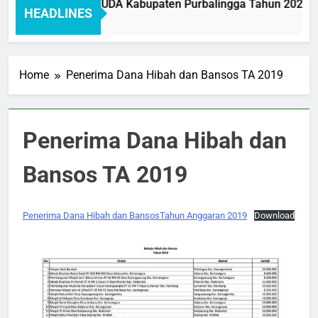
ar Pelayanan BAKEUDA Kabupaten Purbalingga Tahun 2026: Me
HEADLINES
 Ago
Home
Penerima Dana Hibah dan Bansos TA 2019
Penerima Dana Hibah dan
Bansos TA 2019
Penerima Dana Hibah dan BansosTahun Anggaran 2019
Download