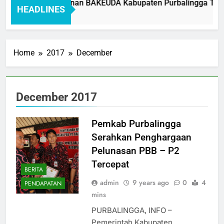
Standar Pelayanan BAKEUDA Kabupaten Purbalingga Tahun
HEADLINES
1 Month Ago
Home
2017
December
December 2017
Pemkab Purbalingga
Serahkan Penghargaan
Pelunasan PBB – P2
Tercepat
BERITA
admin
9 years ago
0
4
PENDAPATAN
mins
PURBALINGGA, INFO –
Pemerintah Kabupaten