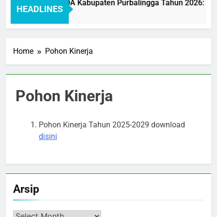
 Pelayanan BAKEUDA Kabupaten Purbalingga Tahun 2026: Mewu
HEADLINES
go
Home
Pohon Kinerja
Pohon Kinerja
Pohon Kinerja Tahun 2025-2029 download
disini
Arsip
Arsip