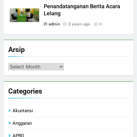
Penandatanganan Berita Acara
Lelang
admin
5 years ago
0
Arsip
Arsip
Categories
Akuntansi
Anggaran
APBD