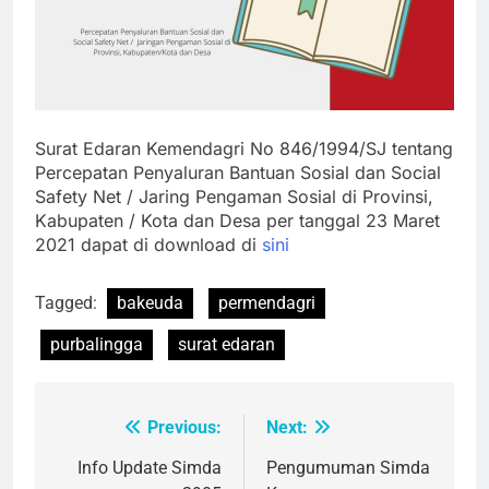
Surat Edaran Kemendagri No 846/1994/SJ tentang
Percepatan Penyaluran Bantuan Sosial dan Social
Safety Net / Jaring Pengaman Sosial di Provinsi,
Kabupaten / Kota dan Desa per tanggal 23 Maret
2021 dapat di download di
sini
Tagged:
bakeuda
permendagri
purbalingga
surat edaran
Previous:
Next:
Post
navigation
Info Update Simda
Pengumuman Simda