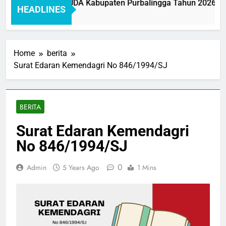
 Pelayanan BAKEUDA Kabupaten Purbalingga Tahun 2026: Mew
HEADLINES
Ago
Home
berita
Surat Edaran Kemendagri No 846/1994/SJ
BERITA
Surat Edaran Kemendagri
No 846/1994/SJ
0
Admin
5 Years Ago
1 Mins