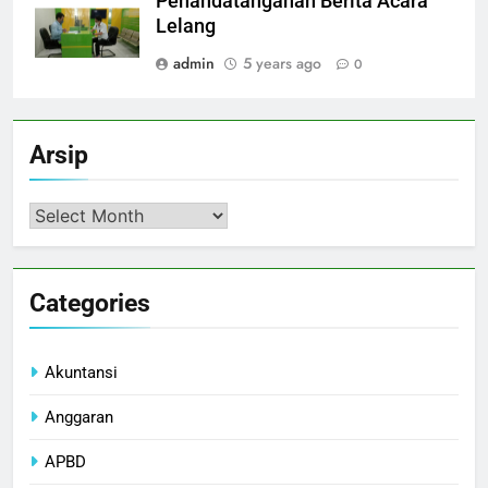
Penandatanganan Berita Acara
Lelang
admin
5 years ago
0
Arsip
Arsip
Categories
Akuntansi
Anggaran
APBD