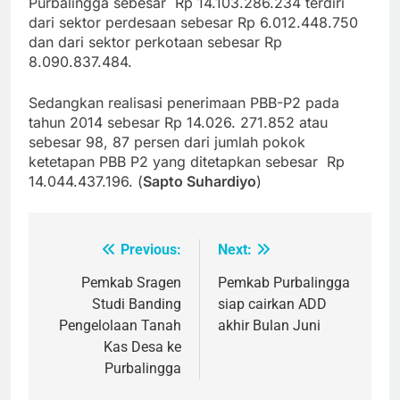
Purbalingga sebesar Rp 14.103.286.234 terdiri
dari sektor perdesaan sebesar Rp 6.012.448.750
dan dari sektor perkotaan sebesar Rp
8.090.837.484.
Sedangkan realisasi penerimaan PBB-P2 pada
tahun 2014 sebesar Rp 14.026. 271.852 atau
sebesar 98, 87 persen dari jumlah pokok
ketetapan PBB P2 yang ditetapkan sebesar Rp
14.044.437.196. (
Sapto Suhardiyo
)
Previous:
Next:
Post
navigation
Pemkab Sragen
Pemkab Purbalingga
Studi Banding
siap cairkan ADD
Pengelolaan Tanah
akhir Bulan Juni
Kas Desa ke
Purbalingga