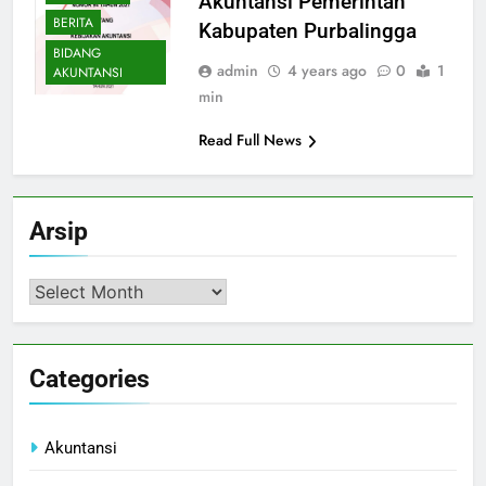
Akuntansi Pemerintah
BERITA
Kabupaten Purbalingga
BIDANG
admin
4 years ago
0
1
AKUNTANSI
min
Read Full News
Arsip
Arsip
Categories
Akuntansi