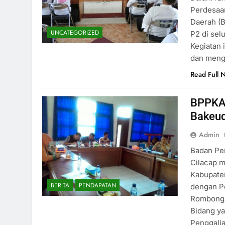
Perdesaa
Daerah (B
UNCATEGORIZED
P2 di sel
Kegiatan 
dan meng
Read Full 
BPPKAD
Bakeud
Admin
Badan Pe
Cilacap 
Kabupaten
BERITA
PENDAPATAN
dengan Pe
Rombonga
Bidang ya
Penggali