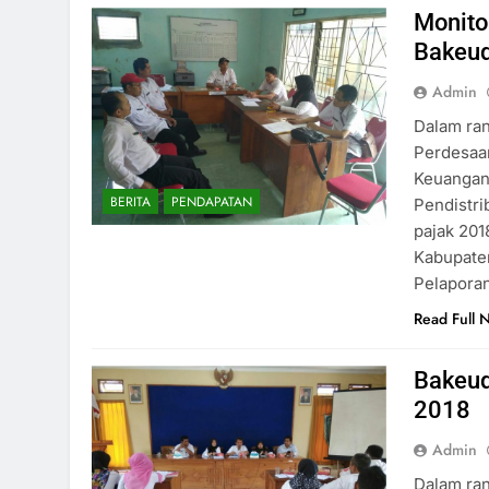
Monito
Bakeu
Admin
Dalam ra
Perdesaa
Keuangan 
BERITA
PENDAPATAN
Pendistri
pajak 201
Kabupaten
Pelaporan
Read Full 
Bakeud
2018
Admin
Dalam ra