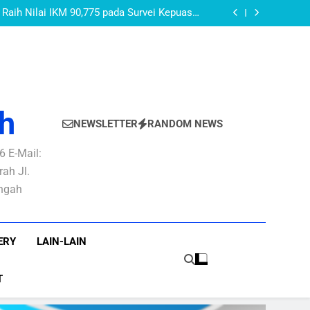
AKEUDA Kabupaten Purbalingga Tahun 2026:
PURBALINGGA
layanan Publik yang Baik dan Berkepastian
Raih Nilai IKM 90,775 pada Survei Kepuasan
Masyarakat Semester I Tahun 2026
AN PBB-P2 Untuk Optimalisasi Rekonsiliasi
Pendapatan PBB-P2
OMOR 27 TAHUN 2022 TENTANG PEDOMAN
 DI LINGKUNGAN PEMERINTAH KABUPATEN
AKEUDA Kabupaten Purbalingga Tahun 2026:
PURBALINGGA
layanan Publik yang Baik dan Berkepastian
Raih Nilai IKM 90,775 pada Survei Kepuasan
Masyarakat Semester I Tahun 2026
AN PBB-P2 Untuk Optimalisasi Rekonsiliasi
Pendapatan PBB-P2
OMOR 27 TAHUN 2022 TENTANG PEDOMAN
 DI LINGKUNGAN PEMERINTAH KABUPATEN
PURBALINGGA
h
NEWSLETTER
RANDOM NEWS
 E-Mail:
ah Jl.
engah
ERY
LAIN-LAIN
T