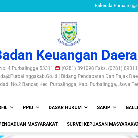
Standar Pelayanan B
Mewujudkan Pe
Bakeuda Purbalingga 
Aksi Perubahan SIKONT
PERATURAN BUPATI N
PENGELOLAAN RISIKO
Standar Pelayanan B
Mewujudkan Pe
Bakeuda Purbalingga 
Aksi Perubahan SIKONT
PERATURAN BUPATI N
PENGELOLAAN RISIKO
Badan Keuangan Daera
 No. 4 Purbalingga 53311
(0281) 891098 Faks. (0281) 893116
da@purbalinggakab.go.id | Bidang Pendapatan Dan Pajak Daer
dadi No.2 Bancar, Kec. Purbalingga, Kab. Purbalingga, Jawa T
FIL
PPID
DASAR HUKUM
SAKIP
GALL
PENGADUAN MASYARAKAT
SURVEI KEPUASAN MASYARAKA