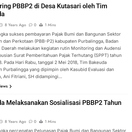
ring PBBP2 di Desa Kutasari oleh Tim
da
8 Years Ago
0
1 Mins
ngka sukses pembayaran Pajak Bumi dan Bangunan Sektor
n dan Perkotaan (PBB-P2) kabupaten Purbalingga, Badan
Daerah melakukan kegiatan rutin Monitoring dan Audensi
busian Surat Pemberitahuan Pajak Terhutang (SPPT) tahun
8. Pada Hari Rabu, tanggal 2 Mei 2018, Tim Bakeuda
 Purbalingga yang dipimpin oleh Kasubid Evaluasi dan
, Ani Fitriani, SH didampingi…
News
a Melaksanakan Sosialisasi PBBP2 Tahun
8 Years Ago
0
1 Mins
ngka percepatan Pelunasan Pajak Bumi dan Bangunan Sektor