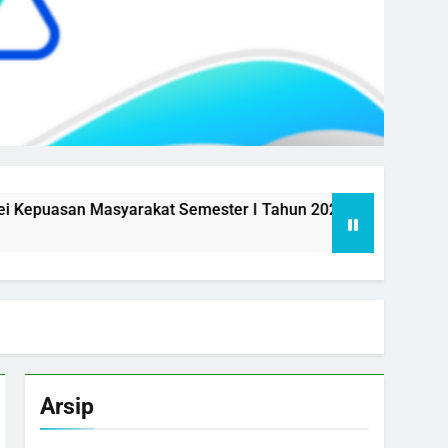
arakat Semester I Tahun 2026
Aksi Perubahan SIKONTAN
1 Year Ago
Arsip