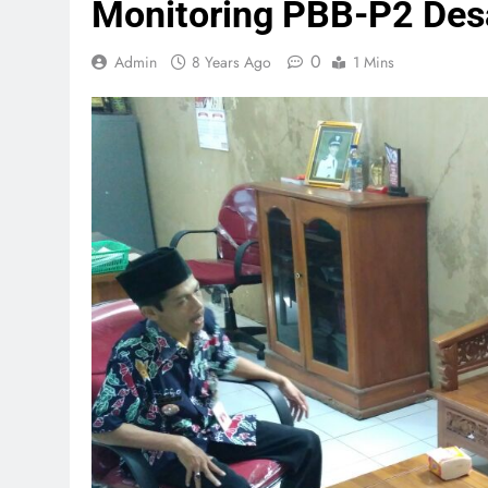
Monitoring PBB-P2 Des
0
Admin
8 Years Ago
1 Mins