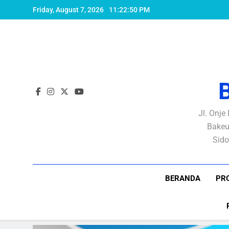
Skip
Friday, August 7, 2026
11:22:51 PM
to
content
Jl. Onje
Bakeu
Sido
BERANDA
PRO