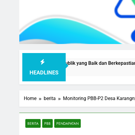
layanan Publik yang Baik dan Berkepastian
Bakeuda Pu
1 Month Ago
HEADLINES
Home
berita
Monitoring PBB-P2 Desa Karangn
BERITA
PBB
PENDAPATAN