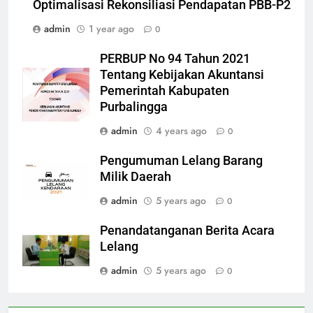
Optimalisasi Rekonsiliasi Pendapatan PBB-P2
admin
1 year ago
0
PERBUP No 94 Tahun 2021
Tentang Kebijakan Akuntansi
Pemerintah Kabupaten
Purbalingga
admin
4 years ago
0
Pengumuman Lelang Barang
Milik Daerah
admin
5 years ago
0
Penandatanganan Berita Acara
Lelang
admin
5 years ago
0