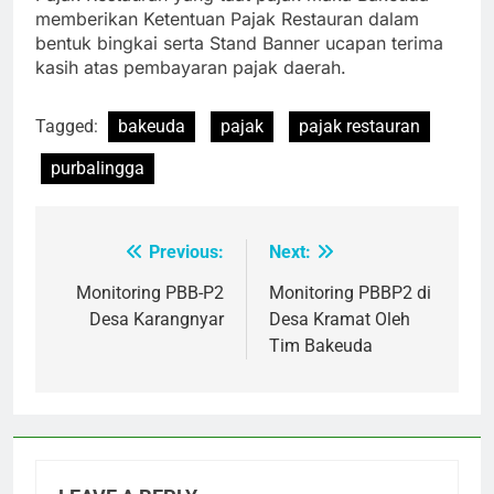
memberikan Ketentuan Pajak Restauran dalam
bentuk bingkai serta Stand Banner ucapan terima
kasih atas pembayaran pajak daerah.
Tagged:
bakeuda
pajak
pajak restauran
purbalingga
Previous:
Next:
Post
navigation
Monitoring PBB-P2
Monitoring PBBP2 di
Desa Karangnyar
Desa Kramat Oleh
Tim Bakeuda