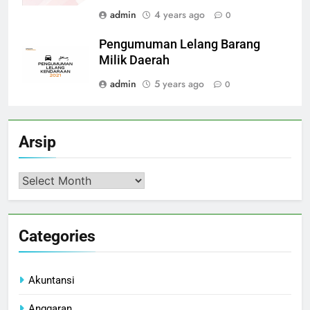
admin
4 years ago
0
Pengumuman Lelang Barang
Milik Daerah
admin
5 years ago
0
Arsip
Arsip
Categories
Akuntansi
Anggaran