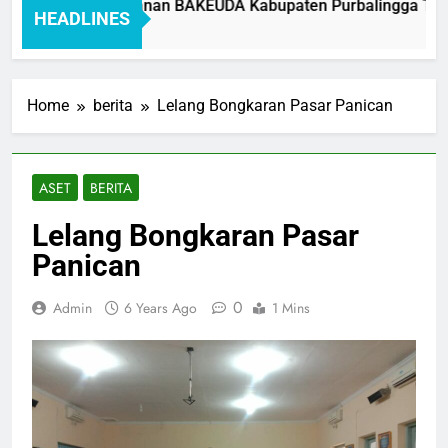
Standar Pelayanan BAKEUDA Kabupaten Purbalingga Tahun 
HEADLINES
1 Month Ago
Home
berita
Lelang Bongkaran Pasar Panican
ASET
BERITA
Lelang Bongkaran Pasar
Panican
0
Admin
6 Years Ago
1 Mins