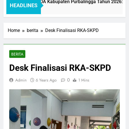
Pelayanan BAKEUDA Kabupaten Purbalingga Tahun 2026: Mewuj
HEADLINES
o
Home
berita
Desk Finalisasi RKA-SKPD
BERITA
Desk Finalisasi RKA-SKPD
0
Admin
6 Years Ago
1 Mins