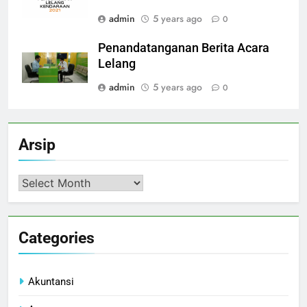
admin
5 years ago
0
Penandatanganan Berita Acara
Lelang
admin
5 years ago
0
Arsip
Arsip
Categories
Akuntansi