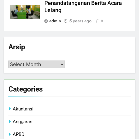
Penandatanganan Berita Acara
Lelang
admin
5 years ago
0
Arsip
Arsip
Categories
Akuntansi
Anggaran
APBD