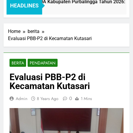
Pelayanan BAKEUDA Kabupaten Purbalingga Tahun 2026: Mewuj
HEADLINES
Home
berita
Evaluasi PBB-P2 di Kecamatan Kutasari
BERITA
PENDAPATAN
Evaluasi PBB-P2 di
Kecamatan Kutasari
0
Admin
8 Years Ago
1 Mins