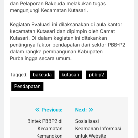
dan Pelaporan Bakeuda melakukan tugas
mengunjungi Kecamatan Kutasari.
Kegiatan Evaluasi ini dilaksanakan di aula kantor
kecamatan Kutasari dan dipimpin oleh Camat
Kutasari. Di dalam kegiatan ini ditekankan
pentingnya faktor pendapatan dari sektor PBB-P2
dalam rangka pembangunan Kabupaten
Purbalingga secara umum.
Tagged:
bakeuda
kutasari
pbb-p2
Pendapatan
Previous:
Next:
Post
navigation
Bintek PBBP2 di
Sosialisasi
Kecamatan
Keamanan Informasi
Kemangkon
untuk Website