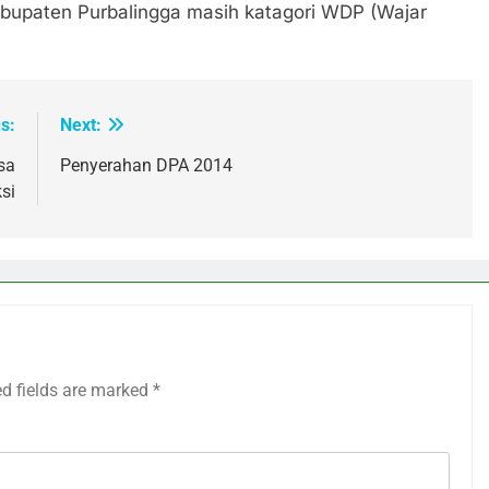
Kabupaten Purbalingga masih katagori WDP (Wajar
s:
Next:
sa
Penyerahan DPA 2014
si
ed fields are marked
*