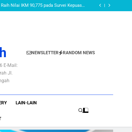
AKEUDA Kabupaten Purbalingga Tahun 2026:
PURBALINGGA
layanan Publik yang Baik dan Berkepastian
Raih Nilai IKM 90,775 pada Survei Kepuasan
Masyarakat Semester I Tahun 2026
AN PBB-P2 Untuk Optimalisasi Rekonsiliasi
Pendapatan PBB-P2
OMOR 27 TAHUN 2022 TENTANG PEDOMAN
 DI LINGKUNGAN PEMERINTAH KABUPATEN
AKEUDA Kabupaten Purbalingga Tahun 2026:
PURBALINGGA
layanan Publik yang Baik dan Berkepastian
Raih Nilai IKM 90,775 pada Survei Kepuasan
Masyarakat Semester I Tahun 2026
AN PBB-P2 Untuk Optimalisasi Rekonsiliasi
Pendapatan PBB-P2
OMOR 27 TAHUN 2022 TENTANG PEDOMAN
 DI LINGKUNGAN PEMERINTAH KABUPATEN
PURBALINGGA
h
NEWSLETTER
RANDOM NEWS
 E-Mail:
ah Jl.
engah
ERY
LAIN-LAIN
T