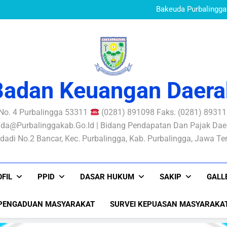
Standar Pelayanan B
Mewujudkan Pe
Bakeuda Purbalingga 
Aksi Perubahan SIKONT
PERATURAN BUPATI N
PENGELOLAAN RISIKO
Standar Pelayanan B
Mewujudkan Pe
Bakeuda Purbalingga 
Aksi Perubahan SIKONT
PERATURAN BUPATI N
PENGELOLAAN RISIKO
Badan Keuangan Daera
 No. 4 Purbalingga 53311
(0281) 891098 Faks. (0281) 893116
da@purbalinggakab.go.id | Bidang Pendapatan Dan Pajak Daer
dadi No.2 Bancar, Kec. Purbalingga, Kab. Purbalingga, Jawa T
FIL
PPID
DASAR HUKUM
SAKIP
GALL
PENGADUAN MASYARAKAT
SURVEI KEPUASAN MASYARAKA