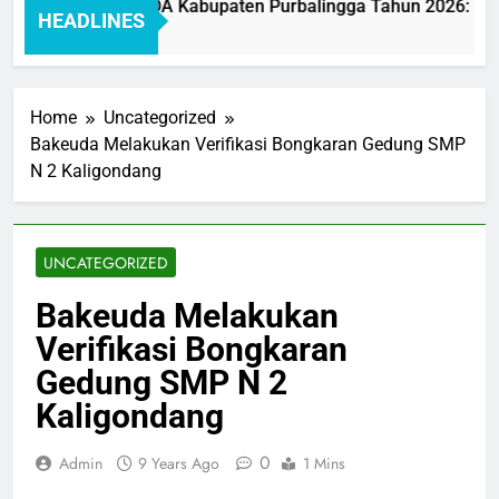
Pelayanan BAKEUDA Kabupaten Purbalingga Tahun 2026: Mewu
HEADLINES
o
Home
Uncategorized
Bakeuda Melakukan Verifikasi Bongkaran Gedung SMP
N 2 Kaligondang
UNCATEGORIZED
Bakeuda Melakukan
Verifikasi Bongkaran
Gedung SMP N 2
Kaligondang
0
Admin
9 Years Ago
1 Mins