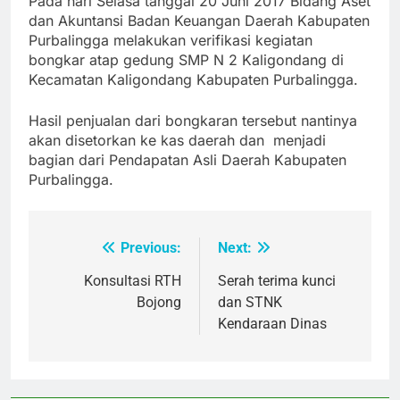
Pada hari Selasa tanggal 20 Juni 2017 Bidang Aset
dan Akuntansi Badan Keuangan Daerah Kabupaten
Purbalingga melakukan verifikasi kegiatan
bongkar atap gedung SMP N 2 Kaligondang di
Kecamatan Kaligondang Kabupaten Purbalingga.
Hasil penjualan dari bongkaran tersebut nantinya
akan disetorkan ke kas daerah dan menjadi
bagian dari Pendapatan Asli Daerah Kabupaten
Purbalingga.
Previous:
Next:
Post
navigation
Konsultasi RTH
Serah terima kunci
Bojong
dan STNK
Kendaraan Dinas