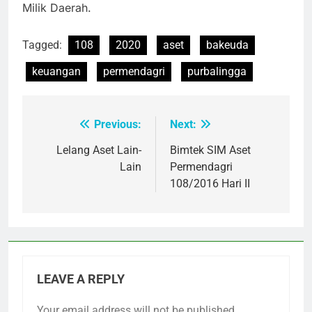
Milik Daerah.
Tagged:
108
2020
aset
bakeuda
keuangan
permendagri
purbalingga
Previous:
Next:
Post
navigation
Lelang Aset Lain-
Bimtek SIM Aset
Lain
Permendagri
108/2016 Hari II
LEAVE A REPLY
Your email address will not be published.