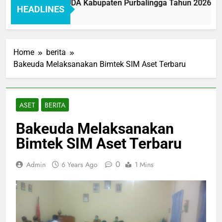
 Pelayanan BAKEUDA Kabupaten Purbalingga Tahun 2026: Mew
HEADLINES
go
Home
berita
Bakeuda Melaksanakan Bimtek SIM Aset Terbaru
ASET
BERITA
Bakeuda Melaksanakan
Bimtek SIM Aset Terbaru
0
Admin
6 Years Ago
1 Mins