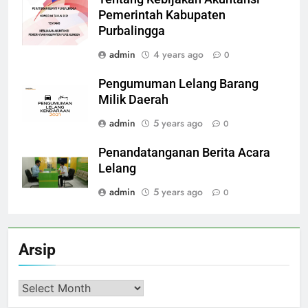
Pemerintah Kabupaten
Purbalingga
admin
4 years ago
0
Pengumuman Lelang Barang
Milik Daerah
admin
5 years ago
0
Penandatanganan Berita Acara
Lelang
admin
5 years ago
0
Arsip
Arsip