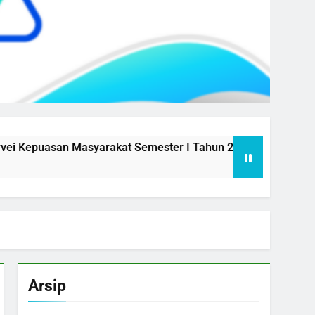
uasan Masyarakat Semester I Tahun 2026
Aksi Perubaha
1 Year Ago
Arsip