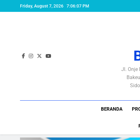
Skip
Friday, August 7, 2026
7:06:08 PM
to
content
Jl. Onje
Bakeu
Sido
BERANDA
PRO