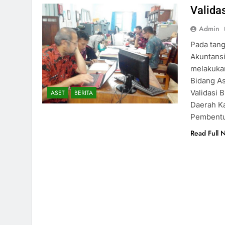
Valida
Admin
Pada tang
Akuntans
melakukan
Bidang As
Validasi 
ASET
BERITA
Daerah K
Pembent
Read Full 