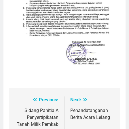
Previous:
Next:
Post
navigation
Sidang Panitia A
Penandatanganan
Penyertipikatan
Berita Acara Lelang
Tanah Milik Pemkab