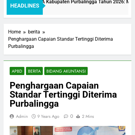
layanan BAKEUDA Kabupaten Purbalingga Tahun 2026: Mewujud
HEADLINES
Home
berita
Penghargaan Capaian Standar Tertinggi Diterima
Purbalingga
APBD
BERITA
BIDANG AKUNTANSI
Penghargaan Capaian
Standar Tertinggi Diterima
Purbalingga
0
Admin
9 Years Ago
2 Mins