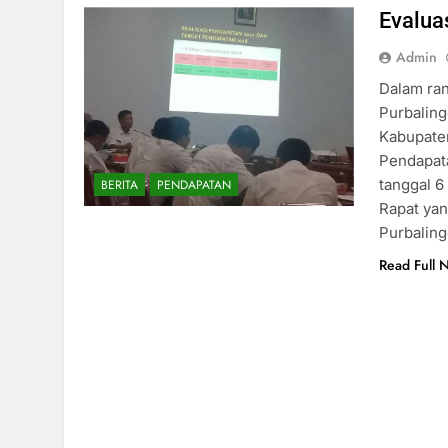
Evalua
Admin
Dalam ra
Purbalin
Kabupate
Pendapata
tanggal 6
BERITA
PENDAPATAN
Rapat yan
Purbaling
Read Full 