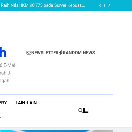
AKEUDA Kabupaten Purbalingga Tahun 2026:
PURBALINGGA
layanan Publik yang Baik dan Berkepastian
Raih Nilai IKM 90,775 pada Survei Kepuasan
Masyarakat Semester I Tahun 2026
AN PBB-P2 Untuk Optimalisasi Rekonsiliasi
Pendapatan PBB-P2
OMOR 27 TAHUN 2022 TENTANG PEDOMAN
 DI LINGKUNGAN PEMERINTAH KABUPATEN
AKEUDA Kabupaten Purbalingga Tahun 2026:
PURBALINGGA
layanan Publik yang Baik dan Berkepastian
Raih Nilai IKM 90,775 pada Survei Kepuasan
Masyarakat Semester I Tahun 2026
AN PBB-P2 Untuk Optimalisasi Rekonsiliasi
Pendapatan PBB-P2
OMOR 27 TAHUN 2022 TENTANG PEDOMAN
 DI LINGKUNGAN PEMERINTAH KABUPATEN
PURBALINGGA
h
NEWSLETTER
RANDOM NEWS
 E-Mail:
ah Jl.
engah
ERY
LAIN-LAIN
T