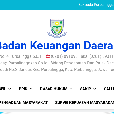
Standar Pelayanan B
Mewujudkan Pe
Bakeuda Purbalingga 
Aksi Perubahan SIKONT
PERATURAN BUPATI N
PENGELOLAAN RISIKO
Standar Pelayanan B
Mewujudkan Pe
Bakeuda Purbalingga 
Aksi Perubahan SIKONT
PERATURAN BUPATI N
PENGELOLAAN RISIKO
Badan Keuangan Daera
 No. 4 Purbalingga 53311
(0281) 891098 Faks. (0281) 893116
da@purbalinggakab.go.id | Bidang Pendapatan Dan Pajak Daer
dadi No.2 Bancar, Kec. Purbalingga, Kab. Purbalingga, Jawa T
FIL
PPID
DASAR HUKUM
SAKIP
GALL
PENGADUAN MASYARAKAT
SURVEI KEPUASAN MASYARAKA