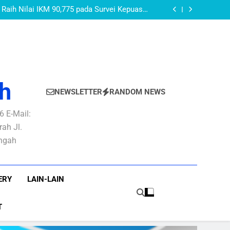
AKEUDA Kabupaten Purbalingga Tahun 2026:
PURBALINGGA
layanan Publik yang Baik dan Berkepastian
Raih Nilai IKM 90,775 pada Survei Kepuasan
Masyarakat Semester I Tahun 2026
AN PBB-P2 Untuk Optimalisasi Rekonsiliasi
Pendapatan PBB-P2
OMOR 27 TAHUN 2022 TENTANG PEDOMAN
 DI LINGKUNGAN PEMERINTAH KABUPATEN
AKEUDA Kabupaten Purbalingga Tahun 2026:
PURBALINGGA
layanan Publik yang Baik dan Berkepastian
Raih Nilai IKM 90,775 pada Survei Kepuasan
Masyarakat Semester I Tahun 2026
AN PBB-P2 Untuk Optimalisasi Rekonsiliasi
Pendapatan PBB-P2
OMOR 27 TAHUN 2022 TENTANG PEDOMAN
 DI LINGKUNGAN PEMERINTAH KABUPATEN
PURBALINGGA
h
NEWSLETTER
RANDOM NEWS
 E-Mail:
ah Jl.
engah
ERY
LAIN-LAIN
T