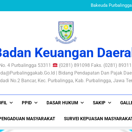
Standar Pelayanan B
Mewujudkan Pe
Bakeuda Purbalingga 
Aksi Perubahan SIKONT
PERATURAN BUPATI N
PENGELOLAAN RISIKO
Standar Pelayanan B
Mewujudkan Pe
Bakeuda Purbalingga 
Aksi Perubahan SIKONT
PERATURAN BUPATI N
PENGELOLAAN RISIKO
Badan Keuangan Daera
 No. 4 Purbalingga 53311
(0281) 891098 Faks. (0281) 893116
da@purbalinggakab.go.id | Bidang Pendapatan Dan Pajak Daer
dadi No.2 Bancar, Kec. Purbalingga, Kab. Purbalingga, Jawa T
FIL
PPID
DASAR HUKUM
SAKIP
GALL
PENGADUAN MASYARAKAT
SURVEI KEPUASAN MASYARAKA