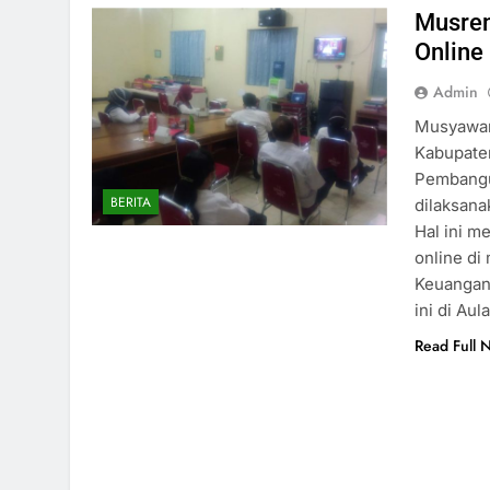
Musren
Online
Admin
Musyawar
Kabupate
Pembangu
BERITA
dilaksana
Hal ini m
online di
Keuangan
ini di Au
Read Full 