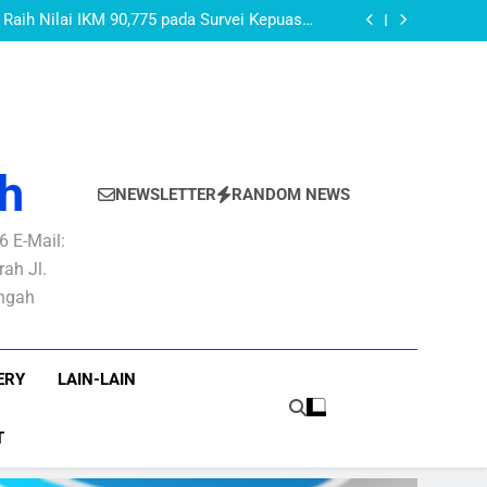
AKEUDA Kabupaten Purbalingga Tahun 2026:
PURBALINGGA
layanan Publik yang Baik dan Berkepastian
Raih Nilai IKM 90,775 pada Survei Kepuasan
Masyarakat Semester I Tahun 2026
AN PBB-P2 Untuk Optimalisasi Rekonsiliasi
Pendapatan PBB-P2
OMOR 27 TAHUN 2022 TENTANG PEDOMAN
 DI LINGKUNGAN PEMERINTAH KABUPATEN
AKEUDA Kabupaten Purbalingga Tahun 2026:
PURBALINGGA
layanan Publik yang Baik dan Berkepastian
Raih Nilai IKM 90,775 pada Survei Kepuasan
Masyarakat Semester I Tahun 2026
AN PBB-P2 Untuk Optimalisasi Rekonsiliasi
Pendapatan PBB-P2
OMOR 27 TAHUN 2022 TENTANG PEDOMAN
 DI LINGKUNGAN PEMERINTAH KABUPATEN
PURBALINGGA
h
NEWSLETTER
RANDOM NEWS
 E-Mail:
ah Jl.
engah
ERY
LAIN-LAIN
T