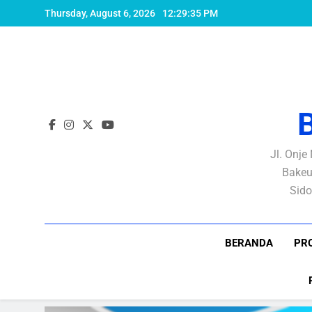
Skip
Thursday, August 6, 2026
12:29:36 PM
to
content
Jl. Onje
Bakeu
Sido
BERANDA
PRO