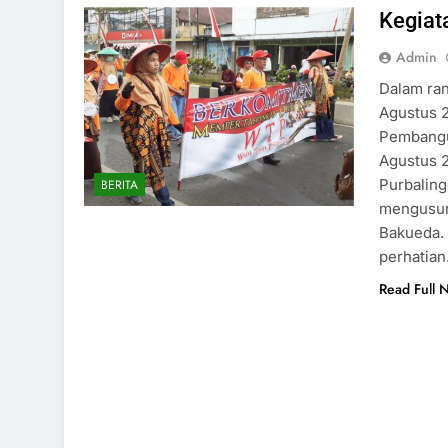
Kegia
Admin
Dalam ra
Agustus 
Pembangu
Agustus 
Purbaling
BERITA
mengusun
Bakueda.
perhatia
Read Full 