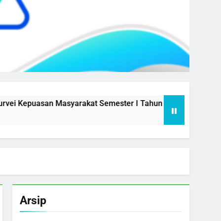
epuasan Masyarakat Semester I Tahun 2026
Aksi Peruba
1 Year Ago
Arsip