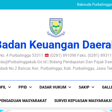
Standar Pelayanan B
Mewujudkan Pe
Bakeuda Purbalingga 
Aksi Perubahan SIKONT
PERATURAN BUPATI N
PENGELOLAAN RISIKO
Standar Pelayanan B
Mewujudkan Pe
Bakeuda Purbalingga 
Aksi Perubahan SIKONT
PERATURAN BUPATI N
PENGELOLAAN RISIKO
Badan Keuangan Daera
 No. 4 Purbalingga 53311
(0281) 891098 Faks. (0281) 893116
da@purbalinggakab.go.id | Bidang Pendapatan Dan Pajak Daer
dadi No.2 Bancar, Kec. Purbalingga, Kab. Purbalingga, Jawa T
FIL
PPID
DASAR HUKUM
SAKIP
GALL
PENGADUAN MASYARAKAT
SURVEI KEPUASAN MASYARAKA