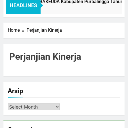
tandar Pelayanan BAKEUDA Kabupaten Purbalingga Tahun 202
HEADLINES
 Month Ago
Home
Perjanjian Kinerja
Perjanjian Kinerja
Arsip
Arsip