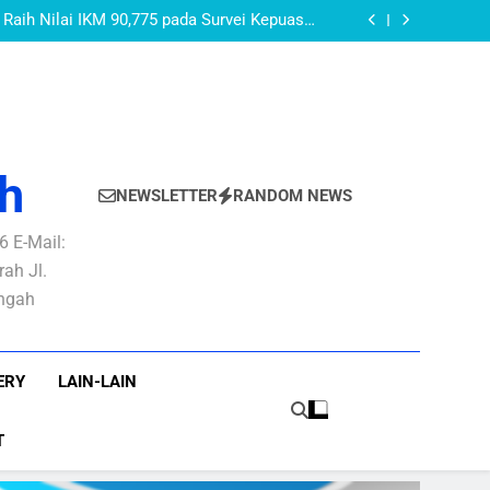
PURBALINGGA
layanan Publik yang Baik dan Berkepastian
Raih Nilai IKM 90,775 pada Survei Kepuasan
Masyarakat Semester I Tahun 2026
AN PBB-P2 Untuk Optimalisasi Rekonsiliasi
Pendapatan PBB-P2
OMOR 27 TAHUN 2022 TENTANG PEDOMAN
 DI LINGKUNGAN PEMERINTAH KABUPATEN
AKEUDA Kabupaten Purbalingga Tahun 2026:
PURBALINGGA
layanan Publik yang Baik dan Berkepastian
Raih Nilai IKM 90,775 pada Survei Kepuasan
Masyarakat Semester I Tahun 2026
AN PBB-P2 Untuk Optimalisasi Rekonsiliasi
Pendapatan PBB-P2
OMOR 27 TAHUN 2022 TENTANG PEDOMAN
 DI LINGKUNGAN PEMERINTAH KABUPATEN
PURBALINGGA
h
NEWSLETTER
RANDOM NEWS
 E-Mail:
ah Jl.
engah
ERY
LAIN-LAIN
T