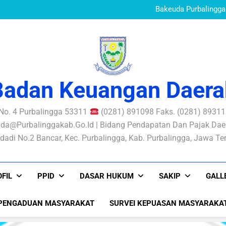
Mewujudkan Pe
Bakeuda Purbalingga 
Aksi Perubahan SIKONT
PERATURAN BUPATI N
PENGELOLAAN RISIKO
Standar Pelayanan B
Mewujudkan Pe
Bakeuda Purbalingga 
Aksi Perubahan SIKONT
PERATURAN BUPATI N
PENGELOLAAN RISIKO
Badan Keuangan Daera
 No. 4 Purbalingga 53311
(0281) 891098 Faks. (0281) 893116
da@purbalinggakab.go.id | Bidang Pendapatan Dan Pajak Daer
dadi No.2 Bancar, Kec. Purbalingga, Kab. Purbalingga, Jawa T
FIL
PPID
DASAR HUKUM
SAKIP
GALL
PENGADUAN MASYARAKAT
SURVEI KEPUASAN MASYARAKA