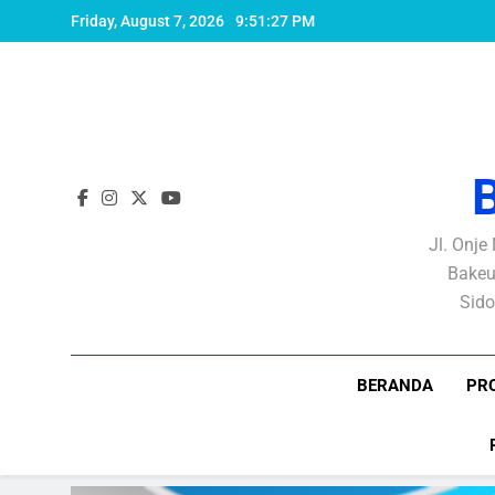
Skip
Friday, August 7, 2026
9:51:27 PM
to
content
Jl. Onje
Bakeu
Sido
BERANDA
PRO