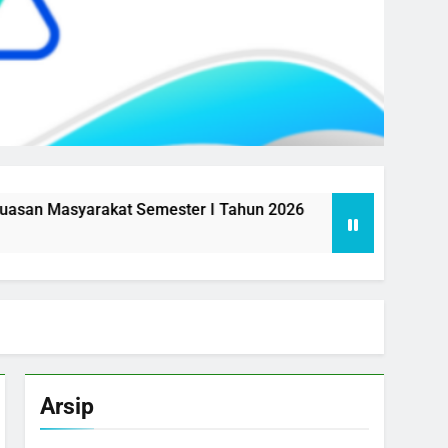
Masyarakat Semester I Tahun 2026
Aksi Perubahan SIKO
1 Year Ago
Arsip