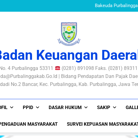
Standar Pelayanan B
Mewujudkan Pe
Bakeuda Purbalingga 
Aksi Perubahan SIKONT
PERATURAN BUPATI N
PENGELOLAAN RISIKO
Standar Pelayanan B
Mewujudkan Pe
Bakeuda Purbalingga 
Aksi Perubahan SIKONT
PERATURAN BUPATI N
PENGELOLAAN RISIKO
Badan Keuangan Daera
 No. 4 Purbalingga 53311
(0281) 891098 Faks. (0281) 893116
da@purbalinggakab.go.id | Bidang Pendapatan Dan Pajak Daer
dadi No.2 Bancar, Kec. Purbalingga, Kab. Purbalingga, Jawa T
FIL
PPID
DASAR HUKUM
SAKIP
GALL
PENGADUAN MASYARAKAT
SURVEI KEPUASAN MASYARAKA