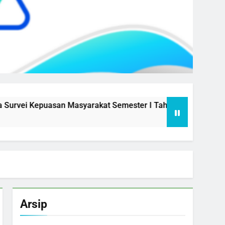
Kepuasan Masyarakat Semester I Tahun 2026
Aksi Perub
1 Year Ago
Arsip