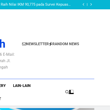
AKEUDA Kabupaten Purbalingga Tahun 2026:
PURBALINGGA
layanan Publik yang Baik dan Berkepastian
Raih Nilai IKM 90,775 pada Survei Kepuasan
Masyarakat Semester I Tahun 2026
AN PBB-P2 Untuk Optimalisasi Rekonsiliasi
Pendapatan PBB-P2
OMOR 27 TAHUN 2022 TENTANG PEDOMAN
 DI LINGKUNGAN PEMERINTAH KABUPATEN
AKEUDA Kabupaten Purbalingga Tahun 2026:
PURBALINGGA
layanan Publik yang Baik dan Berkepastian
Raih Nilai IKM 90,775 pada Survei Kepuasan
Masyarakat Semester I Tahun 2026
AN PBB-P2 Untuk Optimalisasi Rekonsiliasi
Pendapatan PBB-P2
OMOR 27 TAHUN 2022 TENTANG PEDOMAN
 DI LINGKUNGAN PEMERINTAH KABUPATEN
PURBALINGGA
h
NEWSLETTER
RANDOM NEWS
 E-Mail:
ah Jl.
engah
ERY
LAIN-LAIN
T