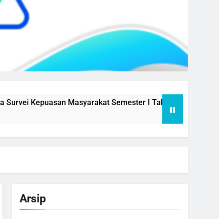
i Kepuasan Masyarakat Semester I Tahun 2026
Aksi Per
1 Year Ago
Arsip