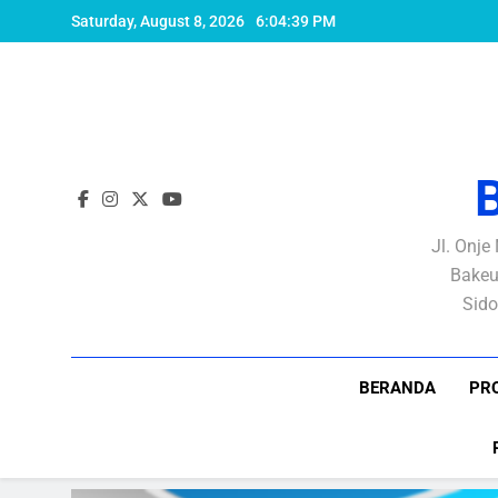
Skip
Saturday, August 8, 2026
6:04:39 PM
to
content
Jl. Onje
Bakeu
Sido
BERANDA
PRO