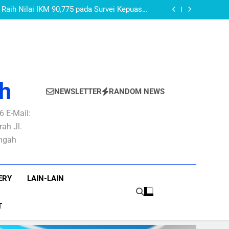
AKEUDA Kabupaten Purbalingga Tahun 2026:
PURBALINGGA
layanan Publik yang Baik dan Berkepastian
Raih Nilai IKM 90,775 pada Survei Kepuasan
Masyarakat Semester I Tahun 2026
AN PBB-P2 Untuk Optimalisasi Rekonsiliasi
Pendapatan PBB-P2
OMOR 27 TAHUN 2022 TENTANG PEDOMAN
 DI LINGKUNGAN PEMERINTAH KABUPATEN
AKEUDA Kabupaten Purbalingga Tahun 2026:
PURBALINGGA
layanan Publik yang Baik dan Berkepastian
Raih Nilai IKM 90,775 pada Survei Kepuasan
Masyarakat Semester I Tahun 2026
AN PBB-P2 Untuk Optimalisasi Rekonsiliasi
Pendapatan PBB-P2
OMOR 27 TAHUN 2022 TENTANG PEDOMAN
 DI LINGKUNGAN PEMERINTAH KABUPATEN
PURBALINGGA
h
NEWSLETTER
RANDOM NEWS
 E-Mail:
ah Jl.
engah
ERY
LAIN-LAIN
T