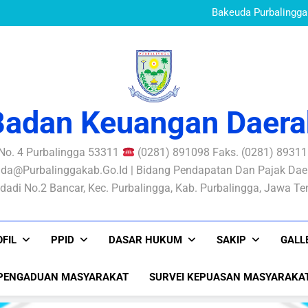
Standar Pelayanan B
Mewujudkan Pe
Bakeuda Purbalingga 
Aksi Perubahan SIKONT
PERATURAN BUPATI N
PENGELOLAAN RISIKO
Standar Pelayanan B
Mewujudkan Pe
Bakeuda Purbalingga 
Aksi Perubahan SIKONT
PERATURAN BUPATI N
PENGELOLAAN RISIKO
Badan Keuangan Daera
 No. 4 Purbalingga 53311
(0281) 891098 Faks. (0281) 893116
da@purbalinggakab.go.id | Bidang Pendapatan Dan Pajak Daer
dadi No.2 Bancar, Kec. Purbalingga, Kab. Purbalingga, Jawa T
FIL
PPID
DASAR HUKUM
SAKIP
GALL
PENGADUAN MASYARAKAT
SURVEI KEPUASAN MASYARAKA